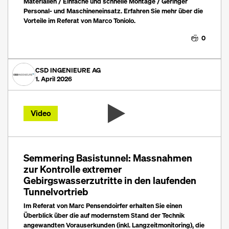
Materialien / Einfache und schnelle Montage / Geringer
Personal- und Maschineneinsatz. Erfahren Sie mehr über die
Vorteile im Referat von Marco Toniolo.
0
CSD INGENIEURE AG
1. April 2026
Video
Semmering Basistunnel: Massnahmen
zur Kontrolle extremer
Gebirgswasserzutritte in den laufenden
Tunnelvortrieb
Im Referat von Marc Pensendoirfer erhalten Sie einen
Überblick über die auf modernstem Stand der Technik
angewandten Vorauserkunden (inkl. Langzeitmonitoring), die