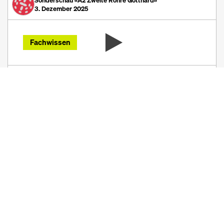
Sonderschau «A2 Zweite Röhre Gotthard»
3. Dezember 2025
Fachwissen
Tunnelbohrmaschine in Betrieb – «Wir
legen Wert auf ein gutes Handling der
Tunnelbohrmaschine»
Seit Februar 2025 läuft der Hauptvortrieb für die zweite
Gotthardröhre. Xavier von Mandach, der verantwortliche
Baustellenchef für den Hauptvortrieb in Göschenen, erklärt
die Funktionsweise und Besonderheiten der
Tunnelbohrmaschine.
0
Terra Solid 2026
Grabenlos AG
10. November 2025